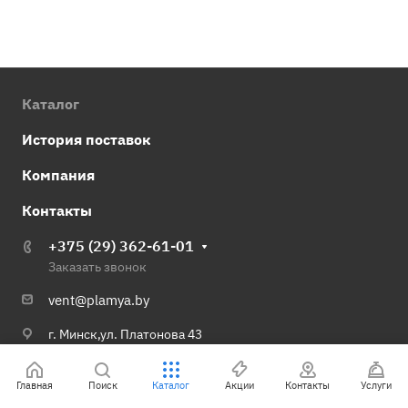
Каталог
История поставок
Компания
Контакты
+375 (29) 362-61-01
Заказать звонок
vent@plamya.by
г. Минск,ул. Платонова 43
© 2026 Группа компаний Пламя
Главная
Поиск
Каталог
Акции
Контакты
Услуги